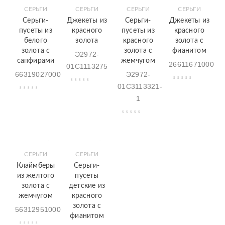
СЕРЬГИ
СЕРЬГИ
СЕРЬГИ
СЕРЬГИ
Серьги-
Джекеты из
Серьги-
Джекеты из
пусеты из
красного
пусеты из
красного
белого
золота
красного
золота с
золота с
золота с
фианитом
Э2972-
сапфирами
жемчугом
26611671000
01С1113275
66319027000
Э2972-
01С3113321-
1
СЕРЬГИ
СЕРЬГИ
Клаймберы
Серьги-
из желтого
пусеты
золота с
детские из
жемчугом
красного
золота с
56312951000
фианитом