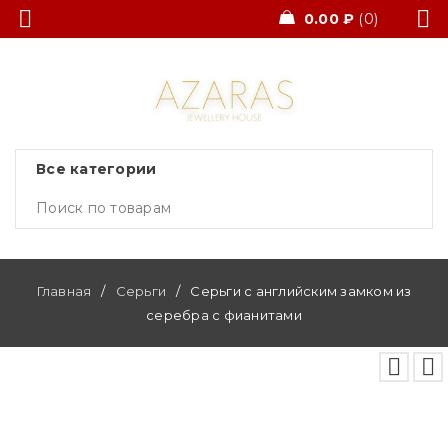
0.00
₽
0
Главная
/
Серьги
/
Серьги с английским замком из
серебра с фианитами