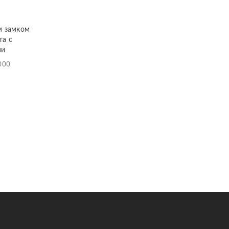
м замком
та с
ми
000