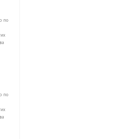
о по
гих
ва
о по
гих
ва