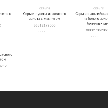
СЕРЬГИ
СЕРЬГИ
Закладки
Быстрый
Закладки
Быстрый
усеты с
Серьги-пусеты из желтого
Серьги с английски
просмотр
просмотр
золота с жемчугом
из белого золо
бриллианта
0
56512179000
D0002786206
красного
угом
321-1