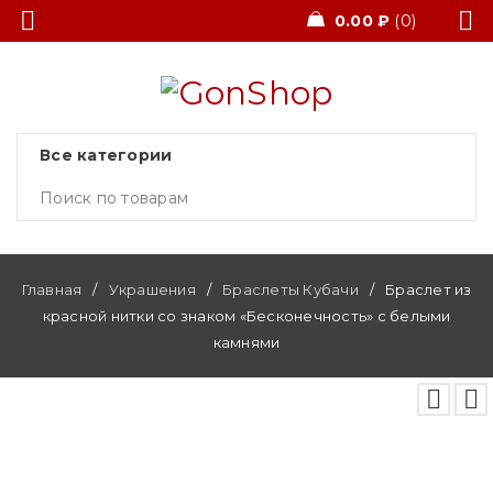
0.00
₽
0
Главная
/
Украшения
/
Браслеты Кубачи
/
Браслет из
красной нитки со знаком «Бесконечность» с белыми
камнями