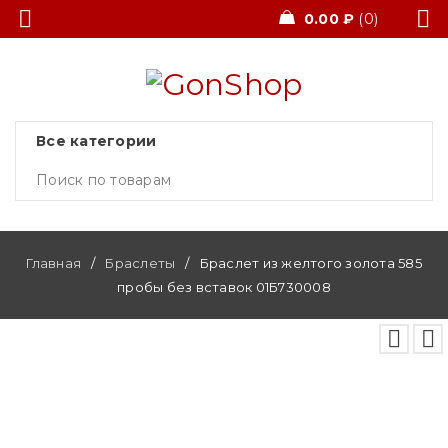
0.00
₽
0
Главная
/
Браслеты
/
Браслет из желтого золота 585
пробы без вставок 01Б730008