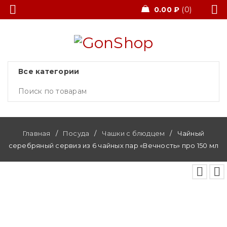
0.00
₽
0
Главная
/
Посуда
/
Чашки с блюдцем
/
Чайный
серебряный сервиз из 6 чайных пар «Вечность» про 150 мл