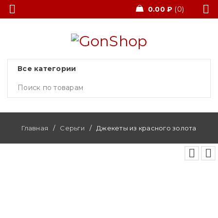
0.00
₽
0
Главная
/
Серьги
/
Джекеты из красного золота