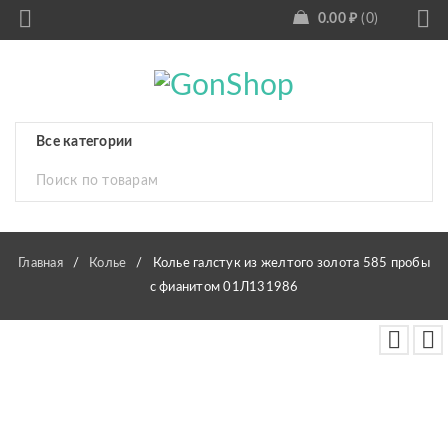
0.00
₽
0
Главная
/
Колье
/
Колье галстук из желтого золота 585 пробы
с фианитом 01Л131986