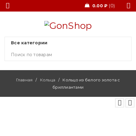
0.00
₽
0
Главная
/
Кольца
/
Кольцо из белого золота с
бриллиантами