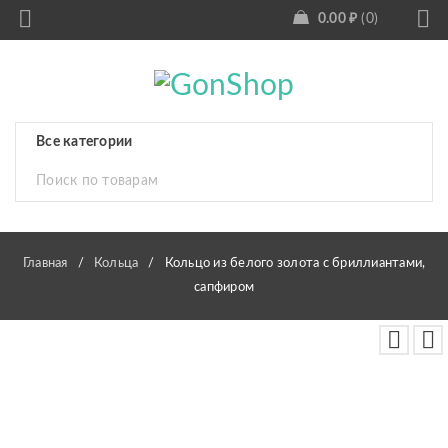
0.00
₽
0
Главная
/
Кольца
/
Кольцо из белого золота с бриллиантами,
сапфиром