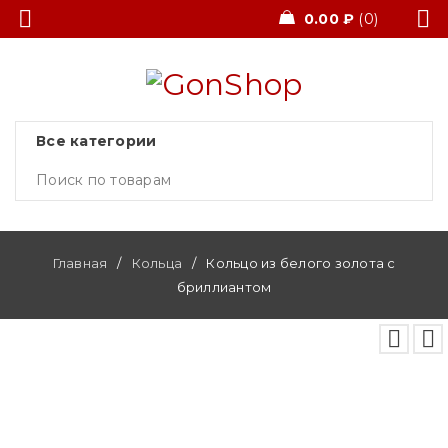
0.00
₽
0
Главная
/
Кольца
/
Кольцо из белого золота с
бриллиантом