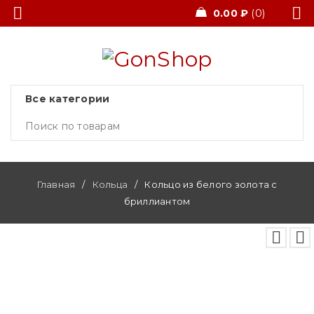
0.00
₽
0
Главная
/
Кольца
/
Кольцо из белого золота с
бриллиантом