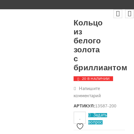
Кольцо
из
белого
золота
с
бриллиантом
20 В НАЛИЧИИ
Напишите
комментарий
АРТИКУЛ:
13587-200
Задать
вопрос