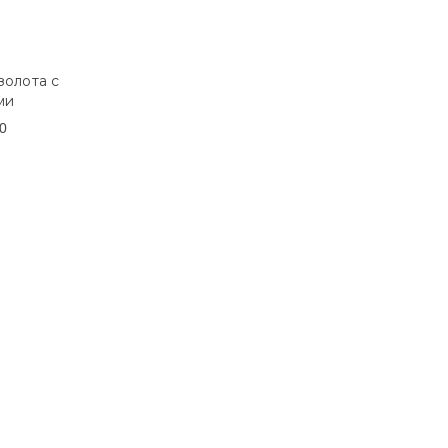
золота с
ми
0