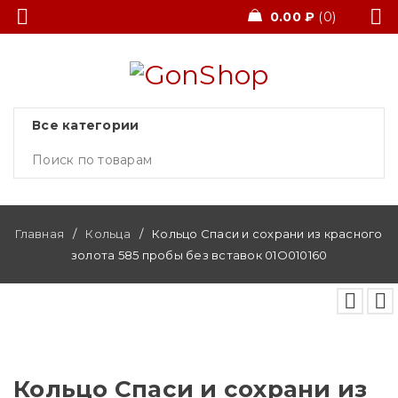
0.00
₽
0
Главная
/
Кольца
/
Кольцо Спаси и сохрани из красного
золота 585 пробы без вставок 01О010160
Кольцо Спаси и сохрани из