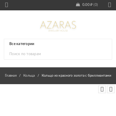
0.00
₽
0
Главная
/
Кольца
/
Кольцо из красного золота с бриллиантами