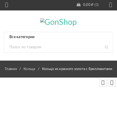
0.00
₽
0
Главная
/
Кольца
/
Кольцо из красного золота с бриллиантами