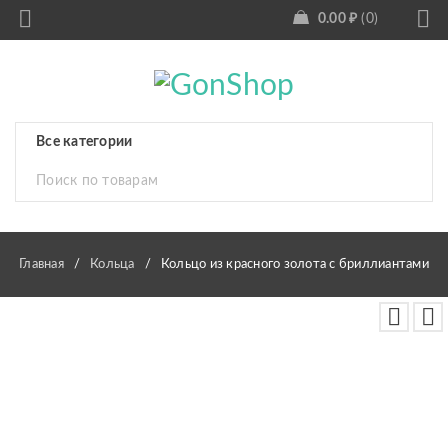
0.00
₽
0
Главная
/
Кольца
/
Кольцо из красного золота с бриллиантами