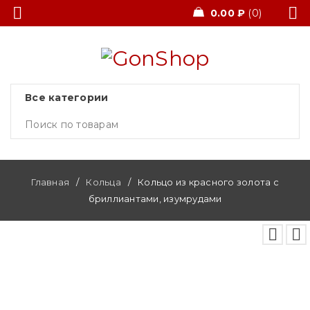
0.00
₽
0
Главная
/
Кольца
/
Кольцо из красного золота с
бриллиантами, изумрудами