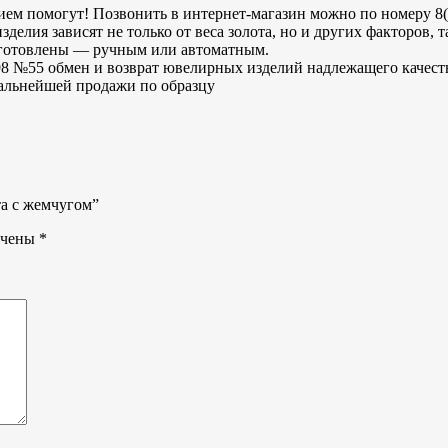
м помогут! Позвонить в интернет-магазин можно по номеру 8(9
елия зависят не только от веса золота, но и других факторов, 
зготовлены — ручным или автоматным.
8 №55 обмен и возврат ювелирных изделий надлежащего качеств
 дальнейшей продажи по образцу
та с жемчугом”
ечены
*