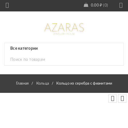
0.00
₽
0
Главная
/
Кольца
/
Кольцо из серебра с фианитами