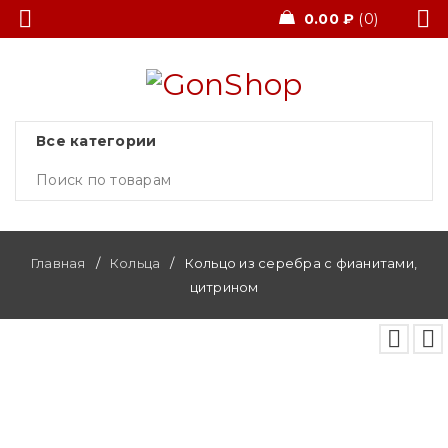
0.00
₽
0
Главная
/
Кольца
/
Кольцо из серебра с фианитами,
цитрином