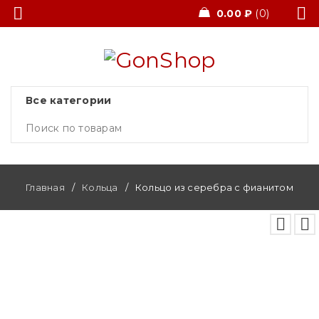
0.00
₽
0
Главная
/
Кольца
/
Кольцо из серебра с фианитом