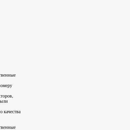
ственные
номеру
кторов,
были
о качества
ственные