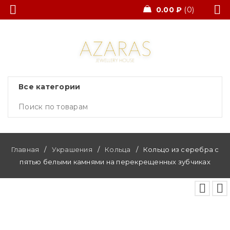
0.00
₽
0
Главная
/
Украшения
/
Кольца
/
Кольцо из серебра с
пятью белыми камнями на перекрещенных зубчиках