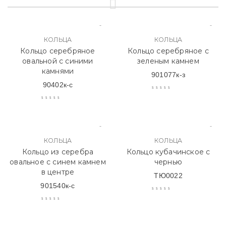
КОЛЬЦА
КОЛЬЦА
Кольцо серебряное
Кольцо серебряное с
овальной с синими
зеленым камнем
камнями
901077к-з
90402к-с
КОЛЬЦА
КОЛЬЦА
Кольцо из серебра
Кольцо кубачинское с
овальное с синем камнем
чернью
в центре
ТЮ0022
901540к-с