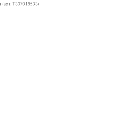
 (арт. Т307018533)