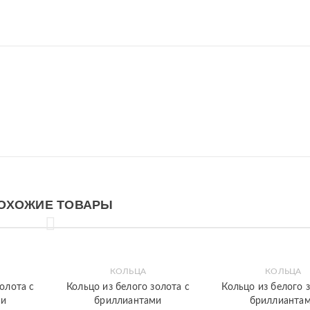
ОХОЖИЕ ТОВАРЫ
КОЛЬЦА
КОЛЬЦА
Закладки
Быстрый
Закладки
Быстрый
олота с
Кольцо из белого золота с
Кольцо из белого 
просмотр
просмотр
ми
бриллиантами
бриллианта