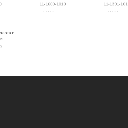
0
11-1669-1010
11-1391-101
олота с
ми
0