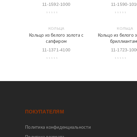
11-1592-1000
11-1590-101
КОЛЬЦА
КОЛЬЦА
Закладки
Быстрый
Закладки
Быстрый
Кольцо из белого золота с
Кольцо из белого з
просмотр
просмотр
сапфиром
бриллианта
11-1371-4100
11-1723-100
ПОКУПАТЕЛЯМ
Политика конфиденциальности