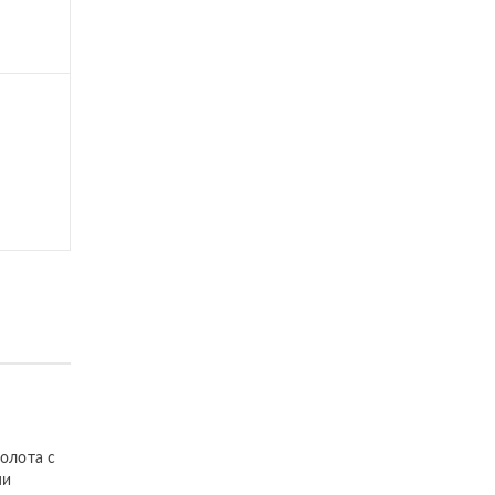
золота с
ми