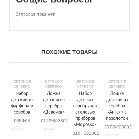
Запросов пока нет.
ПОХОЖИЕ ТОВАРЫ
ДЕТСКОЕ
ДЕТСКОЕ
ДЕТСКОЕ
ДЕТСКОЕ
СЕРЕБРО
СЕРЕБРО
СЕРЕБРО
СЕРЕБРО
Набор
Ложка
Набор
Ложка
детский из
детская из
детских
детская из
фарфора и
серебра
серебряных
серебра
серебра
«Девочка»
столовых
«Ангел» с
приборов
позолотой
035Ф05
011ЛЖ03801
«Морозко»
337ЛЖ03802
318НБ02801