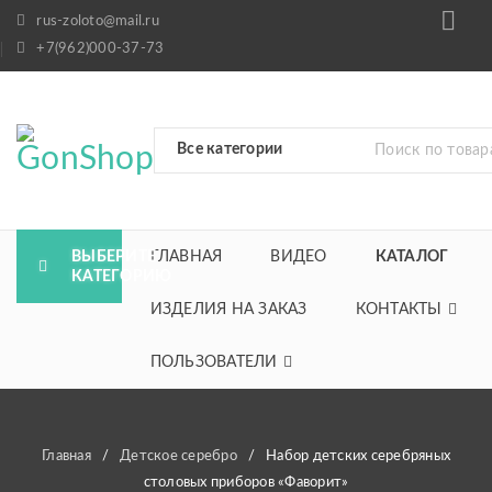
rus-zoloto@mail.ru
+7(962)000-37-73
ВЫБЕРИТЕ
ГЛАВНАЯ
ВИДЕО
КАТАЛОГ
КАТЕГОРИЮ
ИЗДЕЛИЯ НА ЗАКАЗ
КОНТАКТЫ
ПОЛЬЗОВАТЕЛИ
Главная
/
Детское серебро
/
Набор детских серебряных
столовых приборов «Фаворит»