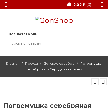
0.00
₽
0
Главная
/
Посуда
/
Детское серебро
/
Погремушка
серебряная «Сердце на кольце»
Погремушка серебряная