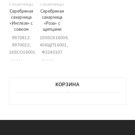
САХАРНИЦЫ
САХАРНИЦЫ
Серебряная
Серебряная
сахарница
сахарница
«Инглезе» с
«Роза» с
совком
щипцами
8970812;
1055СХ16006,
8970022;
406ЩП16001,
165СО16001
Ф2240107
КОРЗИНА