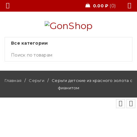
0.00
₽
0
Главная
/
Серьги
/
Серьги детские из красного золота с
фианитом