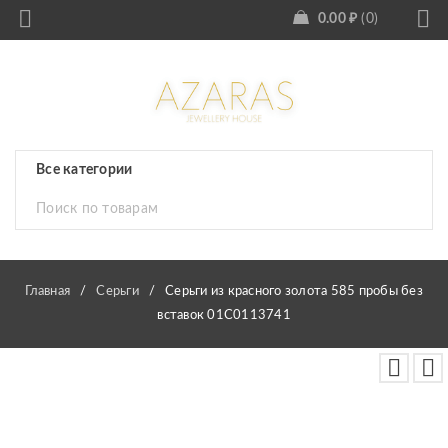
0.00
₽
0
Главная
/
Серьги
/
Серьги из красного золота 585 пробы без
вставок 01С0113741