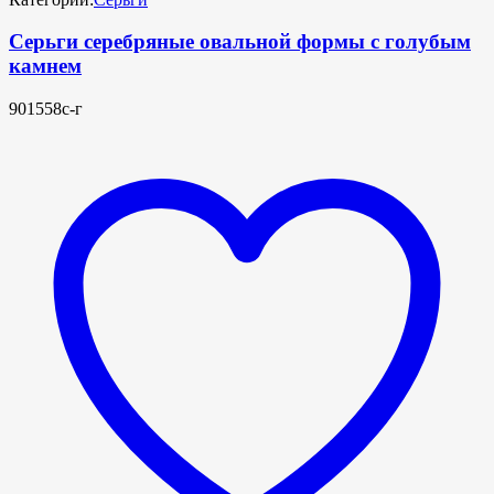
Серьги серебряные овальной формы с голубым
камнем
901558с-г