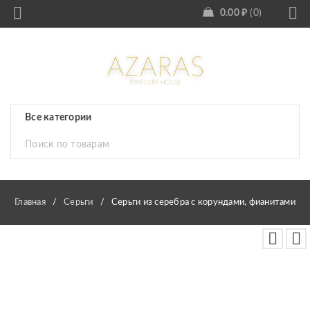
0.00
₽
0
Главная
/
Серьги
/
Серьги из серебра с корундами, фианитами