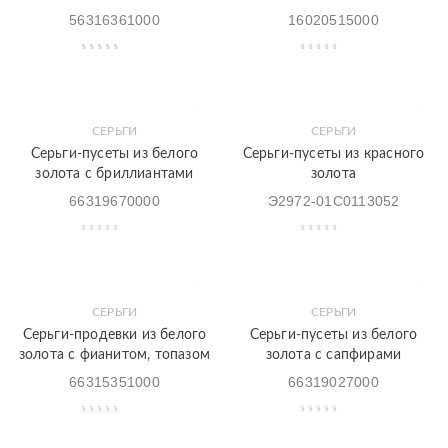
56316361000
16020515000
СЕРЬГИ
СЕРЬГИ
Серьги-пусеты из белого
Серьги-пусеты из красного
золота с бриллиантами
золота
66319670000
Э2972-01С0113052
СЕРЬГИ
СЕРЬГИ
Серьги-продевки из белого
Серьги-пусеты из белого
золота с фианитом, топазом
золота с сапфирами
66315351000
66319027000