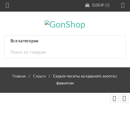
0.00
₽
0
Главная
/
Серьги
/
Серьги-пусеты из красного золота с
фианитом