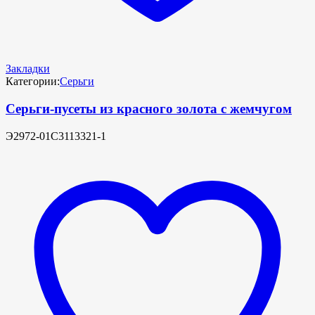
Закладки
Категории:
Серьги
Серьги-пусеты из красного золота с жемчугом
Э2972-01С3113321-1