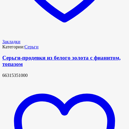
Закладки
Категории:
Серьги
Серьги-продевки из белого золота с фианитом,
топазом
66315351000