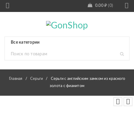
0.00
₽
0
Главная
/
Серьги
/
Серьги с английским замком из красного
золота с фианитом