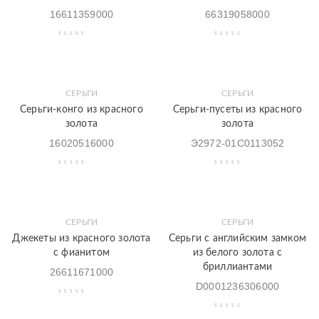
16611359000
66319058000
СЕРЬГИ
СЕРЬГИ
Серьги-конго из красного
Серьги-пусеты из красного
золота
золота
16020516000
Э2972-01С0113052
СЕРЬГИ
СЕРЬГИ
Джекеты из красного золота
Серьги с английским замком
с фианитом
из белого золота с
бриллиантами
26611671000
D0001236306000