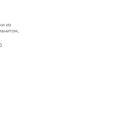
ки из
ианитом,
0