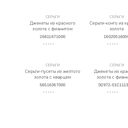
СЕРЬГИ
СЕРЬГИ
Джекеты из красного
Серьги-конго из 
золота с фианитом
золота
26611671000
1602051600
СЕРЬГИ
СЕРЬГИ
Серьги-пусеты из желтого
Джекеты из кра
золота с кварцем
золота с фиан
56516367000
Э2972-01С111