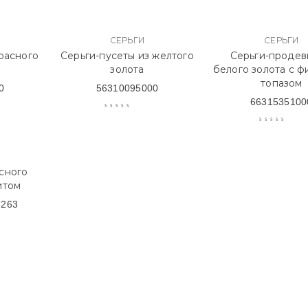
СЕРЬГИ
СЕРЬГИ
красного
Серьги-пусеты из желтого
Серьги-продев
золота
белого золота с ф
топазом
0
56310095000
6631535100
сного
итом
3263