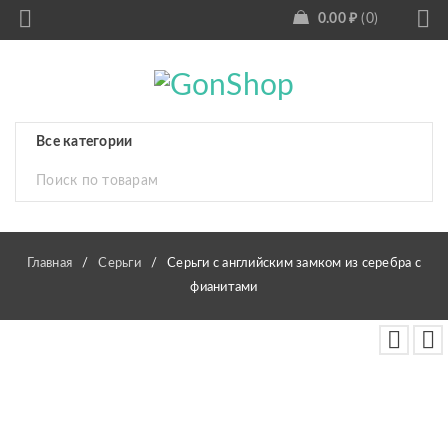
0.00
₽
0
Главная
/
Серьги
/
Серьги с английским замком из серебра с
фианитами