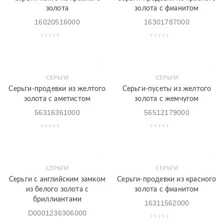
золота
золота с фианитом
16020516000
16301787000
СЕРЬГИ
СЕРЬГИ
Серьги-продевки из желтого
Серьги-пусеты из желтого
золота с аметистом
золота с жемчугом
56316361000
56512179000
СЕРЬГИ
СЕРЬГИ
Серьги с английским замком
Серьги-продевки из красного
из белого золота с
золота с фианитом
бриллиантами
16311562000
D0001236306000