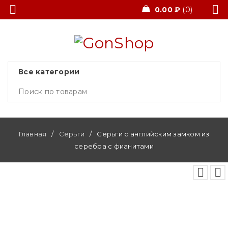
0.00
₽
0
Главная
/
Серьги
/
Серьги с английским замком из
серебра с фианитами