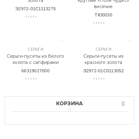
золота
круглые «Поле чудес»
висячие
Э2972-01С1113275
ТЮ0030
СЕРЬГИ
СЕРЬГИ
Серьги-пусеты из белого
Серьги-пусеты из
золота с сапфирами
красного золота
66319027000
Э2972-01С0113052
КОРЗИНА