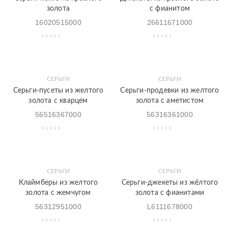
золота
с фианитом
16020515000
26611671000
СЕРЬГИ
СЕРЬГИ
Серьги-пусеты из желтого
Серьги-продевки из желтого
золота с кварцем
золота с аметистом
56516367000
56316361000
СЕРЬГИ
СЕРЬГИ
Клаймберы из желтого
Серьги-джекеты из жёлтого
золота с жемчугом
золота с фианитами
56312951000
L6111678000