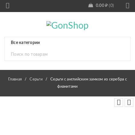
0.00
₽
0
Главная
/
Серьги
/
Серьги с английским замком из серебра с
фианитами