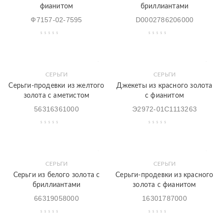
фианитом
бриллиантами
Ф7157-02-7595
D0002786206000
СЕРЬГИ
СЕРЬГИ
Серьги-продевки из желтого
Джекеты из красного золота
золота с аметистом
с фианитом
56316361000
Э2972-01С1113263
СЕРЬГИ
СЕРЬГИ
Серьги из белого золота с
Серьги-продевки из красного
бриллиантами
золота с фианитом
66319058000
16301787000