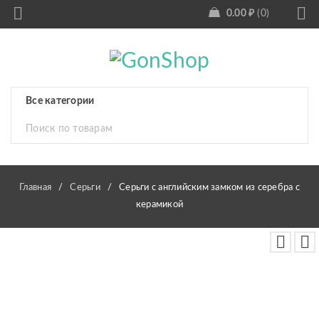
0.00
₽
0
Главная
/
Серьги
/
Серьги с английским замком из серебра с
керамикой