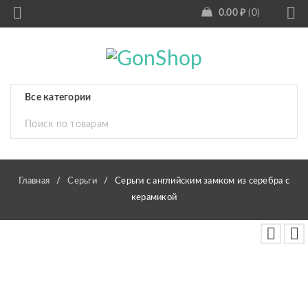
0.00
₽
0
Главная
/
Серьги
/
Серьги с английским замком из серебра с
керамикой