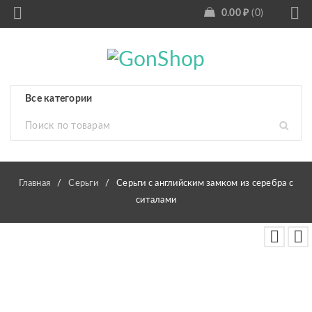
0.00
₽
0
Главная
/
Серьги
/
Серьги с английским замком из серебра с
ситалами