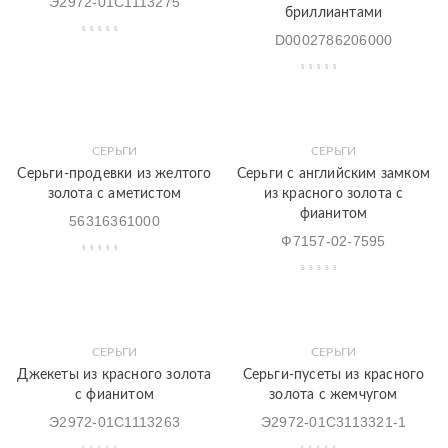
Э2972-01С1113275
бриллиантами
D0002786206000
СЕРЬГИ
СЕРЬГИ
Серьги-продевки из желтого
Серьги с английским замком
золота с аметистом
из красного золота с
фианитом
56316361000
Ф7157-02-7595
СЕРЬГИ
СЕРЬГИ
Джекеты из красного золота
Серьги-пусеты из красного
с фианитом
золота с жемчугом
Э2972-01С1113263
Э2972-01С3113321-1