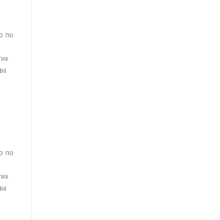
о по
гих
ва
о по
гих
ва