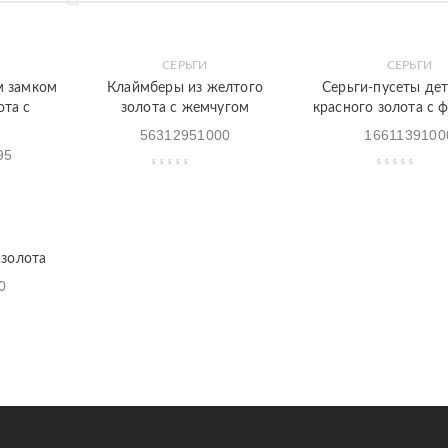
СЕРЬГИ
СЕРЬГИ
Закладки
Быстрый
Закладки
Быстрый
м замком
Клаймберы из желтого
Серьги-пусеты дет
просмотр
просмотр
ота с
золота с жемчугом
красного золота с 
56312951000
1661139100
95
 золота
0