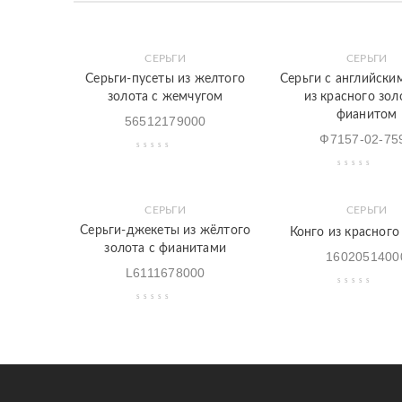
СЕРЬГИ
СЕРЬГИ
Закладки
Быстрый
Закладки
Быстрый
Серьги-пусеты из желтого
Серьги с английски
просмотр
просмотр
золота с жемчугом
из красного зол
фианитом
56512179000
Ф7157-02-75
СЕРЬГИ
СЕРЬГИ
Закладки
Быстрый
Закладки
Быстрый
Серьги-джекеты из жёлтого
Конго из красного
просмотр
просмотр
золота с фианитами
1602051400
L6111678000