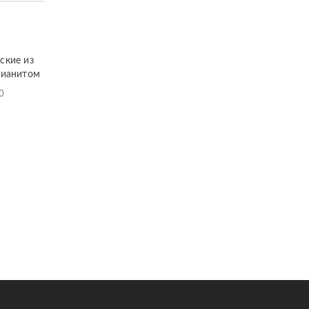
ские из
фианитом
0