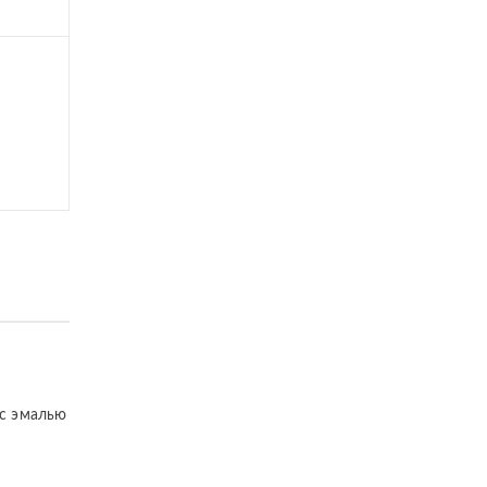
 с эмалью
м