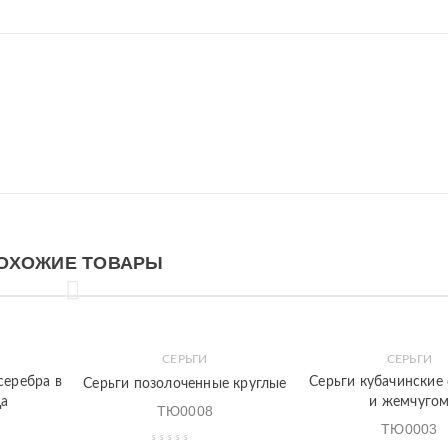
ОХОЖИЕ ТОВАРЫ
СЕРЬГИ
СЕРЬГИ
Закладки
Быстрый
Закладки
Быстрый
серебра в
Серьги кубачинские
Серьги позолоченные круглые
просмотр
просмотр
ца
и жемчуго
ТЮ0008
ТЮ0003