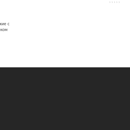
кие с
мком