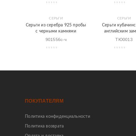
СЕРЬГИ
СЕРЬГИ
Закладки
Быстрый
Закладки
Быстрый
Серьги из серебра 925 пробы
Серьги кубачинс
просмотр
просмотр
с черными камнями
английским за
901556с-ч
ТЮ0013
ПОКУПАТЕЛЯМ
Политика конфиденциальности
Политика возврата