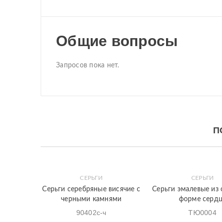
Общие вопросы
Запросов пока нет.
П
СЕРЬГИ
СЕРЬГИ
Закладки
Быстрый
Закладки
Быстрый
Серьги серебряные висячие с
Серьги эмалевые из 
просмотр
просмотр
черными камнями
форме серд
90402с-ч
ТЮ0004