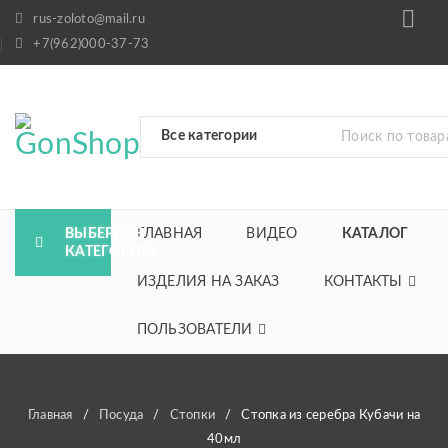
rus-zoloto@mail.ru
+7(962)000-37-73
ВЫБЕРИТЕ
ГЛАВНАЯ
ВИДЕО
КАТАЛОГ
КАТЕГОРИЮ
ИЗДЕЛИЯ НА ЗАКАЗ
КОНТАКТЫ
ПОЛЬЗОВАТЕЛИ
Главная
/
Посуда
/
Стопки
/
Стопка из серебра Кубачи на
40мл