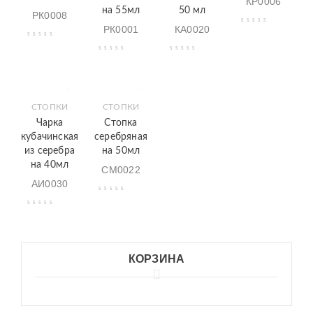
КР0006
на 55мл
50 мл
РК0008
РК0001
КА0020
СТОПКИ
СТОПКИ
Чарка
Стопка
кубачинская
серебряная
из серебра
на 50мл
на 40мл
СМ0022
АИ0030
КОРЗИНА