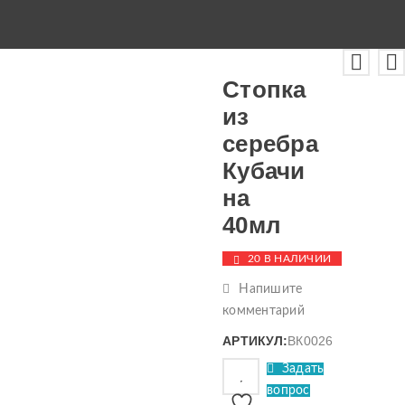
Стопка
из
серебра
Кубачи
на
40мл
20 В НАЛИЧИИ
Напишите
комментарий
АРТИКУЛ:
ВК0026
Задать
вопрос