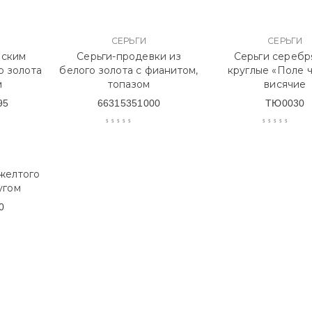
СЕРЬГИ
СЕРЬГИ
йским
Серьги-продевки из
Серьги сереб
о золота
белого золота с фианитом,
круглые «Поле 
м
топазом
висячие
95
66315351000
ТЮ0030
 желтого
угом
0