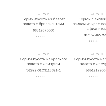
СЕРЬГИ
СЕРЬГИ
Серьги-пусеты из белого
Серьги с англи
золота с бриллиантами
замком из красног
с фианито
66319670000
Ф7157-02-75
СЕРЬГИ
СЕРЬГИ
Серьги-пусеты из красного
Серьги-пусеты из
золота с жемчугом
золота с жемч
Э2972-01С3113321-1
5651217900