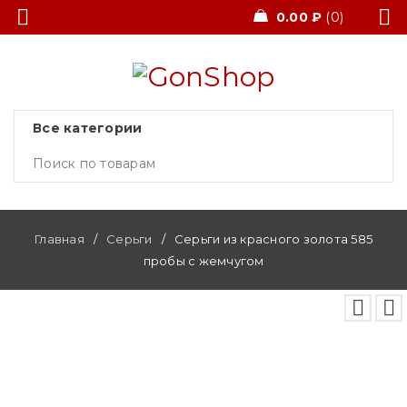
0.00
₽
0
Главная
/
Серьги
/
Серьги из красного золота 585
пробы с жемчугом