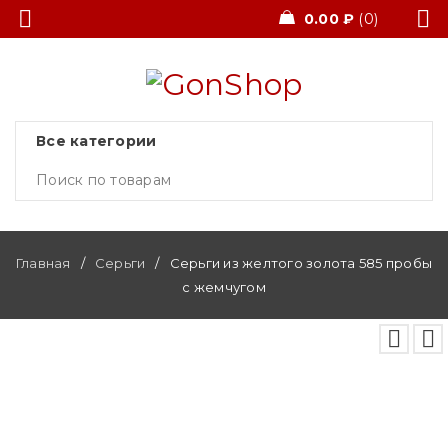
0.00
₽
0
Главная
/
Серьги
/
Серьги из желтого золота 585 пробы
с жемчугом