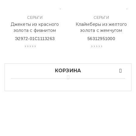
СЕРЬГИ
СЕРЬГИ
Джекеты из красного
Клаймберы из желтого
золота с фианитом
золота с жемчугом
Э2972-01С1113263
56312951000
КОРЗИНА