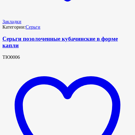
Закладки
Категории:
Серьги
Серьги позолоченные кубачинские в форме
капли
ТЮ0006