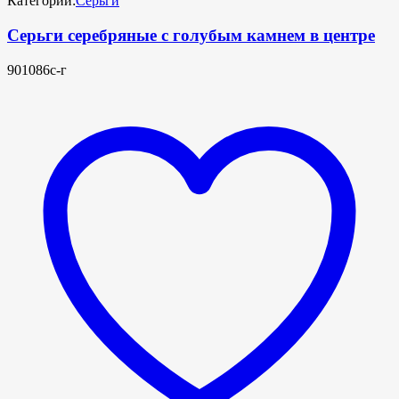
Категории:
Серьги
Серьги серебряные с голубым камнем в центре
901086с-г