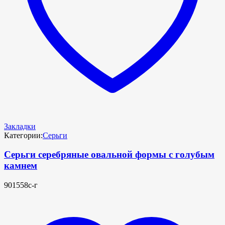
Закладки
Категории:
Серьги
Серьги серебряные овальной формы с голубым
камнем
901558с-г